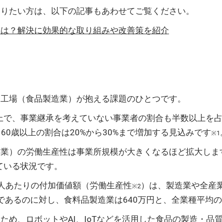
知りたい方は、以下の記事もあわせてご覧ください。
とは？解決に効果的な取り組みや改善策を紹介
品工場（食品製造業）が抱える課題のひとつです。
以上で、事業継承を考えていない事業者の割合も半数以上を
60歳以上の割合は20%から30%まで増加する見込みです
※1
造業）の労働生産性は事業所規模が大きくなるほど拡大しま
ている状況です。
人あたりの付加価値額（労働生産性
）は、製造業や全産業
※2
円であるのに対し、食料品製造業は640万円と、全業種平均の
ため、ロボットやAI、IoTなどを活用した食品の製造・品