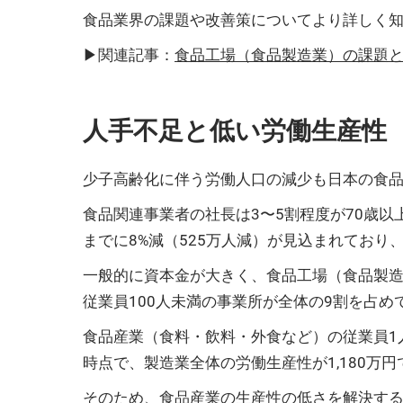
食品業界の課題や改善策についてより詳しく
▶関連記事：
食品工場（食品製造業）の課題
人手不足と低い労働生産性
少子高齢化に伴う労働人口の減少も日本の食
食品関連事業者の社長は3〜5割程度が70歳
までに8%減（525万人減）が見込まれており、
一般的に資本金が大きく、食品工場（食品製
従業員100人未満の事業所が全体の9割を占め
食品産業（食料・飲料・外食など）の従業員1
時点で、製造業全体の労働生産性が1,180万
そのため、食品産業の生産性の低さを解決する