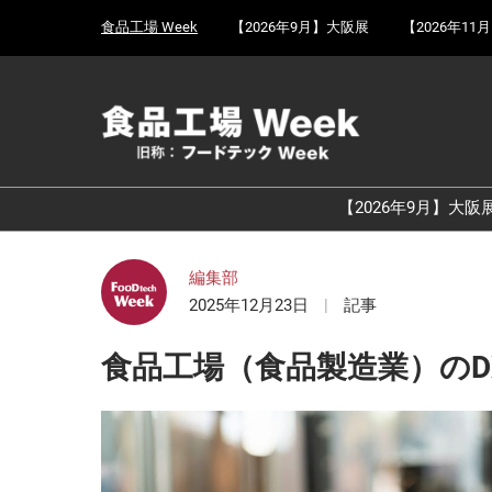
Press
ス
食品工場 Week
【2026年9月】大阪展
【2026年11
Escape
キ
to
ッ
close
プ
the
し
menu.
て
進
む
【2026年9月】大阪
編集部
2025年12月23日
記事
食品工場（食品製造業）の