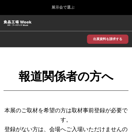
Press
ス
展示会で選ぶ
Escape
キ
to
ッ
close
食品工場 Week
グ
プ
the
ロ
2026年09月30日
し
ー
menu.
インテックス大阪/INTEX Osaka
バ
出展資料を請求する
て
ル
進
ナ
【2026年9月】大阪展
ビ
む
2026年09月30日
ゲ
インテックス大阪 / INTEX Osaka, Japan
ー
シ
報道関係者の方へ
ョ
【2026年11月】東京展
ン
2026年11月18日
を
東京ビッグサイト/Tokyo Big Sight
折
り
た
た
本展のご取材を希望の方は取材事前登録が必要で
む
す。
登録がない方は、会場へご入場いただけませんの