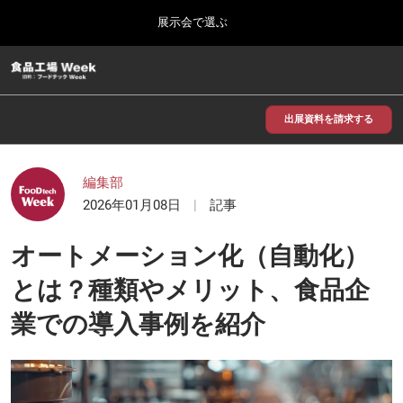
Press
ス
展示会で選ぶ
Escape
キ
to
ッ
close
食品工場 Week
グ
プ
the
ロ
2026年09月30日
し
ー
menu.
インテックス大阪/INTEX Osaka
バ
出展資料を請求する
て
ル
進
ナ
【2026年9月】大阪展
ビ
む
2026年09月30日
ゲ
編集部
インテックス大阪 / INTEX Osaka, Japan
ー
2026年01月08日
記事
シ
ョ
【2026年11月】東京展
ン
オートメーション化（自動化）
2026年11月18日
を
東京ビッグサイト/Tokyo Big Sight
折
とは？種類やメリット、食品企
り
た
業での導入事例を紹介
た
む