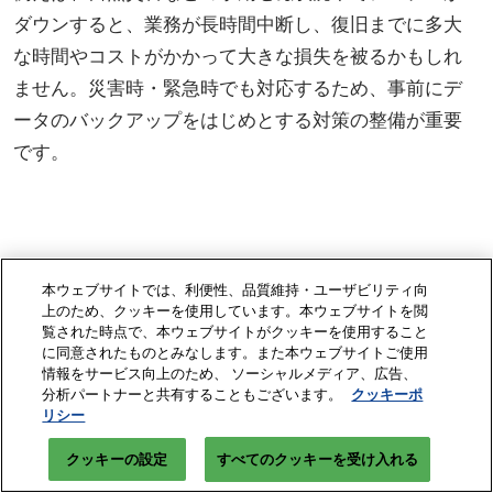
ダウンすると、業務が長時間中断し、復旧までに多大
な時間やコストがかかって大きな損失を被るかもしれ
ません。災害時・緊急時でも対応するため、事前にデ
ータのバックアップをはじめとする対策の整備が重要
です。
本ウェブサイトでは、利便性、品質維持・ユーザビリティ向
オートメーション化の流れと成
上のため、クッキーを使用しています。本ウェブサイトを閲
覧された時点で、本ウェブサイトがクッキーを使用すること
功させるためのポイント
に同意されたものとみなします。また本ウェブサイトご使用
情報をサービス向上のため、 ソーシャルメディア、広告、
分析パートナーと共有することもございます。
クッキーポ
リシー
オートメーション化を成功させるためには、段階的な
アプローチと、各フェーズでのポイントを押さえた実
クッキーの設定
すべてのクッキーを受け入れる
施が重要です。導入までの大まかな流れと成功のポイ