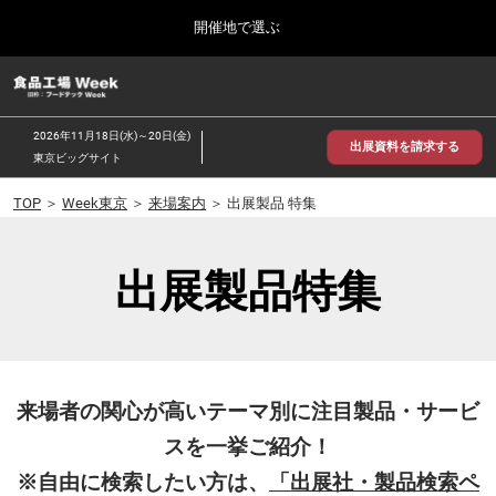
Press
ス
開催地で選ぶ
Escape
キ
to
ッ
close
食品工場 Week
グ
プ
the
ロ
2026年09月30日
し
ー
menu.
インテックス大阪/INTEX Osaka
2026年11月18日(水)～20日(金)
バ
出展資料を請求する
て
東京ビッグサイト
ル
進
ナ
【2026年9月】大阪展
ビ
TOP
＞
Week東京
＞
来場案内
＞ 出展製品 特集
む
2026年09月30日
ゲ
インテックス大阪 / INTEX Osaka, Japan
ー
シ
出展製品特集
ョ
【2026年11月】東京展
ン
2026年11月18日
を
東京ビッグサイト/Tokyo Big Sight
折
り
た
た
来場者の関心が高いテーマ別に注目製品・サービ
む
スを一挙ご紹介！
※自由に検索したい方は、
「出展社・製品検索ペ