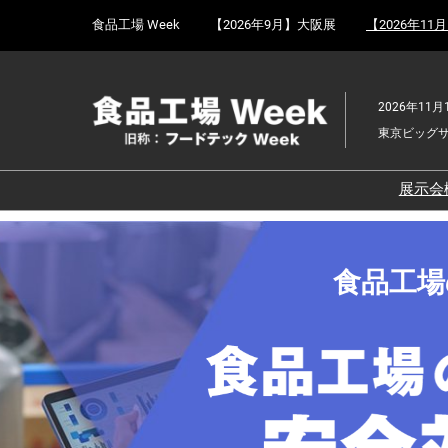
Press
ス
食品工場 Week
【2026年9月】大阪展
【2026年11
Escape
キ
to
ッ
close
プ
the
2026年11月
し
menu.
東京ビッグ
て
進
む
展示会
食
京
食品工場
食
ョ
食
ェ
食
改