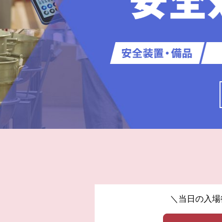
【
技
＼当日の入場