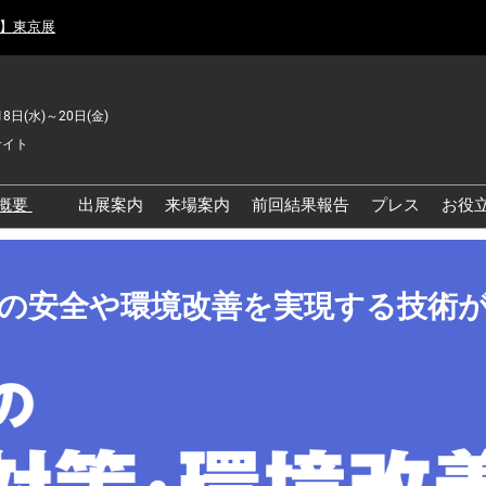
月】東京展
18日(水)～20日(金)
サイト
概要
出展案内
来場案内
前回結果報告
プレス
お役
品工場の自動化・DX展 東
の安全や環境改善を実現する技術
品安全・衛生イノベーシ
ン展
の資源循環・環境対応フ
ア
品工場の安全対策・環境
善フェア