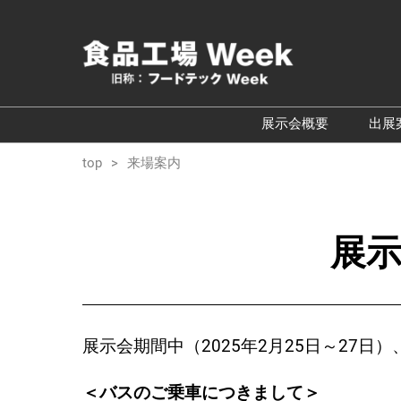
ス
キ
ッ
プ
し
て
展示会概要
出展
進
開催概要TOP
top
来場案内
む
食品工場の自動化・
食品安全・衛生イ
ョン展
展
食の資源循環・環
ェア
食品工場の安全対
改善フェア
展示会期間中（2025年2月25日～27
【新設】食品のコ
ェーンフェア
＜バスのご乗車につきまして＞