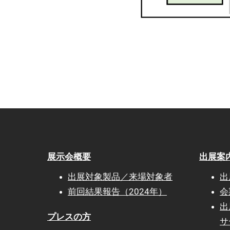
展示会概要
出展案
出展対象製品／来場対象者
出
前回結果報告（2024年）
会
出
プレスの方
サ