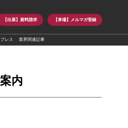
【出展】資料請求
【来場】メルマガ登録
プレス
業界関連記事
講演・専門技
社によるセミ
ム
案内
25年）