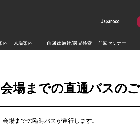
Japanese
Japanese
English
案内
来場案内
前回 出展社/製品検索
前回セミナー
展示会・セミナー参加ポリ
[東京展] 特別
シー
術セミナー
DX展
[東京展] 出展
ノベーシ
ナー/フォーラ
示会場までの直通バスのご
大阪展（前回20
境対応フ
策・環境
日）、会場までの臨時バスが運行します。
ールドチ