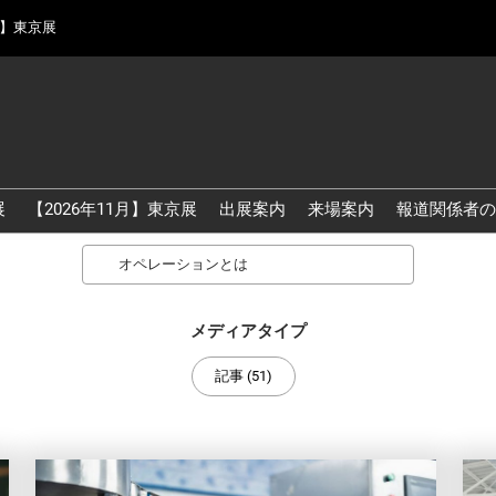
月】東京展
展
【2026年11月】東京展
出展案内
来場案内
報道関係者の
Search
メディアタイプ
記事 (51)