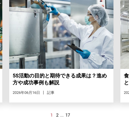
5S活動の目的と期待できる成果は？進め
食
方や成功事例も解説
と
2026年06月16日
記事
20
1
2
...
17