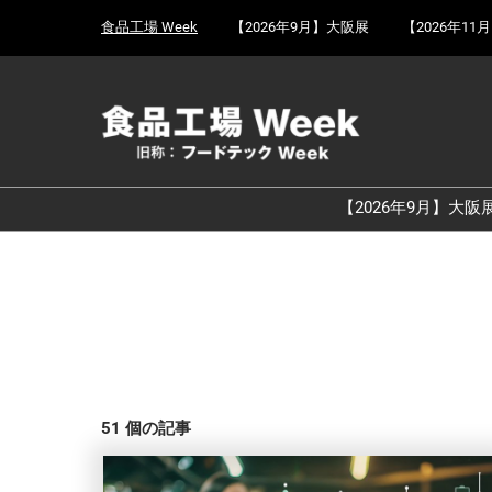
Press
ス
食品工場 Week
【2026年9月】大阪展
【2026年11
Escape
キ
to
ッ
close
プ
the
し
menu.
て
進
む
【2026年9月】大阪
51
個の記事