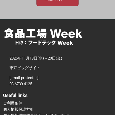
2026年11月18日(水)～20日(金)
東京ビッグサイト
[email protected]
03-6739-4125
Useful links
ご利用条件
個人情報保護方針