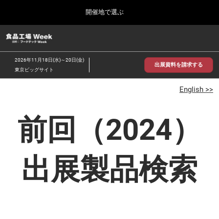
Press
ス
開催地で選ぶ
Escape
キ
to
ッ
close
食品工場 Week
グ
プ
the
ロ
2026年09月30日
し
ー
menu.
インテックス大阪/INTEX Osaka
2026年11月18日(水)～20日(金)
バ
出展資料を請求する
て
東京ビッグサイト
ル
進
ナ
【2026年9月】大阪展
ビ
English >>
む
2026年09月30日
ゲ
インテックス大阪 / INTEX Osaka, Japan
ー
シ
前回（2024）
ョ
【2026年11月】東京展
ン
2026年11月18日
を
東京ビッグサイト/Tokyo Big Sight
折
出展製品検索
り
た
た
む