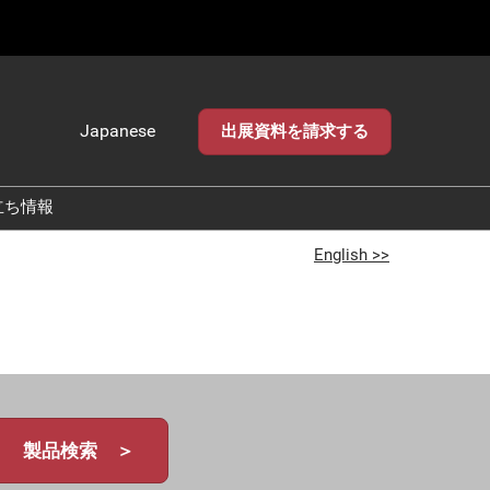
Japanese
出展資料を請求する
Japanese
English
立ち情報
English >>
製品検索 ＞