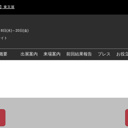
月】東京展
18日(水)～20日(金)
サイト
概要
出展案内
来場案内
前回結果報告
プレス
お役
品工場の自動化・DX展 東
品安全・衛生イノベーシ
ン展
の資源循環・環境対応フ
ア
品工場の安全対策・環境
善フェア