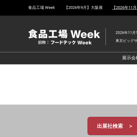
Press
ス
食品工場 Week
【2026年9月】大阪展
【2026年11
Escape
キ
to
ッ
close
プ
the
2026年11月
し
menu.
東京ビッグ
て
進
む
展示会
食
京
食
ョ
食
ェ
食
出展社検索 ＞
改