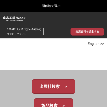
Press
ス
開催地で選ぶ
Escape
キ
to
ッ
close
食品工場 Week
グ
プ
the
ロ
2026年09月30日
し
ー
menu.
インテックス大阪/INTEX Osaka
2026年11月18日(水)～20日(金)
バ
出展資料を請求する
て
東京ビッグサイト
ル
進
ナ
【2026年9月】大阪展
ビ
English >>
む
2026年09月30日
ゲ
インテックス大阪 / INTEX Osaka, Japan
ー
シ
ョ
【2026年11月】東京展
ン
2026年11月18日
を
東京ビッグサイト/Tokyo Big Sight
折
り
た
出展社検索 ＞
た
む
製品検索 ＞