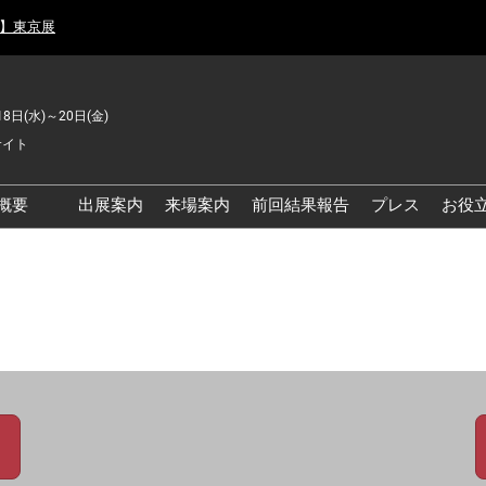
月】東京展
18日(水)～20日(金)
サイト
概要
出展案内
来場案内
前回結果報告
プレス
お役
品工場の自動化・DX展 東
品安全・衛生イノベーシ
ン展
の資源循環・環境対応フ
ア
品工場の安全対策・環境
善フェア