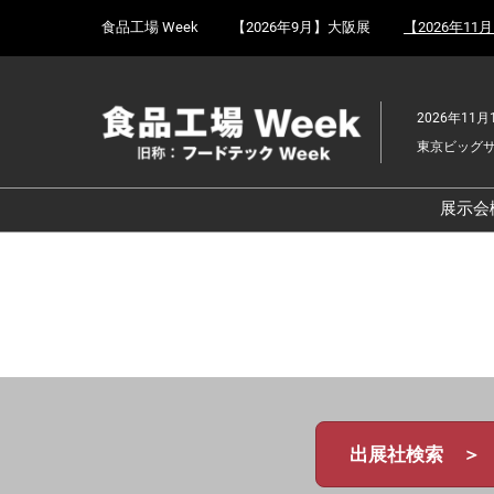
Press
ス
食品工場 Week
【2026年9月】大阪展
【2026年11
Escape
キ
to
ッ
close
プ
the
2026年11月
し
menu.
東京ビッグ
て
進
む
展示会
食
京
食
ョ
食
ェ
食
出展社検索 ＞
改