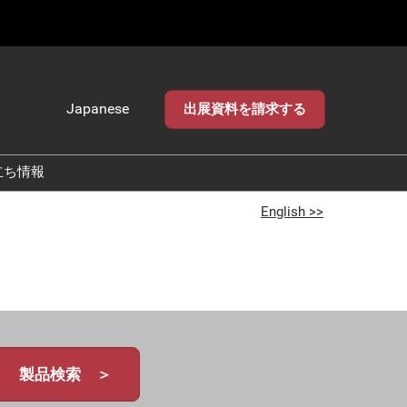
Japanese
出展資料を請求する
Japanese
English
立ち情報
English >>
製品検索 ＞