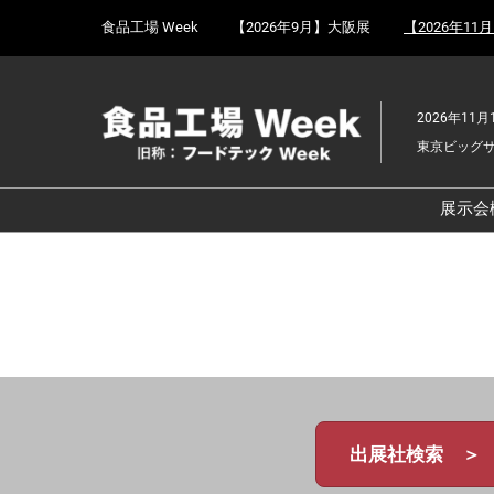
Press
ス
食品工場 Week
【2026年9月】大阪展
【2026年11
Escape
キ
to
ッ
close
プ
the
2026年11月
し
menu.
東京ビッグ
て
進
む
展示会
食
京
食
ョ
食
ェ
食
出展社検索 ＞
改