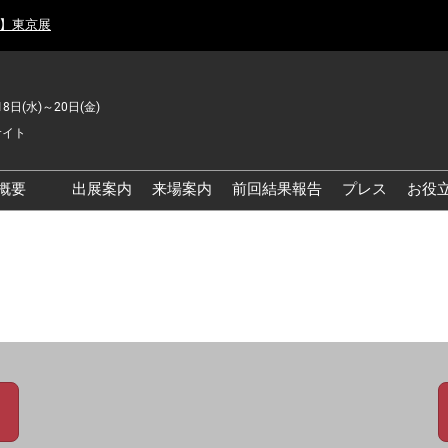
月】東京展
18日(水)～20日(金)
サイト
概要
出展案内
来場案内
前回結果報告
プレス
お役
品工場の自動化・DX展 東
品安全・衛生イノベーシ
ン展
の資源循環・環境対応フ
ア
品工場の安全対策・環境
善フェア