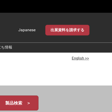
Japanese
出展資料を請求する
Japanese
English
立ち情報
English >>
製品検索 ＞