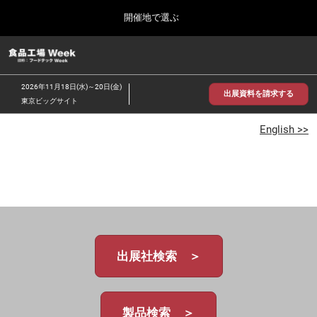
Press
ス
開催地で選ぶ
Escape
キ
to
ッ
close
食品工場 Week
グ
プ
the
ロ
2026年09月30日
し
ー
menu.
インテックス大阪/INTEX Osaka
2026年11月18日(水)～20日(金)
バ
出展資料を請求する
て
東京ビッグサイト
ル
進
ナ
【2026年9月】大阪展
ビ
English >>
む
2026年09月30日
ゲ
インテックス大阪 / INTEX Osaka, Japan
ー
シ
ョ
【2026年11月】東京展
ン
2026年11月18日
を
東京ビッグサイト/Tokyo Big Sight
折
り
た
出展社検索 ＞
た
む
製品検索 ＞