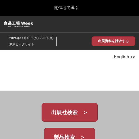
Press
ス
開催地で選ぶ
Escape
キ
to
ッ
close
食品工場 Week
グ
プ
the
ロ
2026年09月30日
し
ー
menu.
インテックス大阪/INTEX Osaka
2026年11月18日(水)～20日(金)
バ
出展資料を請求する
て
東京ビッグサイト
ル
進
ナ
【2026年9月】大阪展
ビ
English >>
む
2026年09月30日
ゲ
インテックス大阪 / INTEX Osaka, Japan
ー
シ
ョ
【2026年11月】東京展
ン
2026年11月18日
を
東京ビッグサイト/Tokyo Big Sight
折
り
た
出展社検索 ＞
た
む
製品検索 ＞