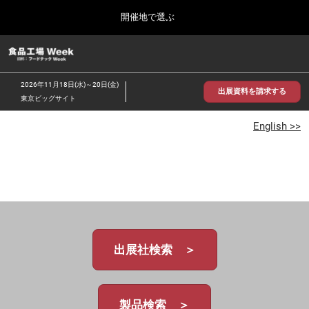
Press
ス
開催地で選ぶ
Escape
キ
to
ッ
close
食品工場 Week
グ
プ
the
ロ
2026年09月30日
し
ー
menu.
インテックス大阪/INTEX Osaka
2026年11月18日(水)～20日(金)
バ
出展資料を請求する
て
東京ビッグサイト
ル
進
ナ
【2026年9月】大阪展
ビ
English >>
む
2026年09月30日
ゲ
インテックス大阪 / INTEX Osaka, Japan
ー
シ
ョ
【2026年11月】東京展
ン
2026年11月18日
を
東京ビッグサイト/Tokyo Big Sight
折
り
た
出展社検索 ＞
た
む
製品検索 ＞