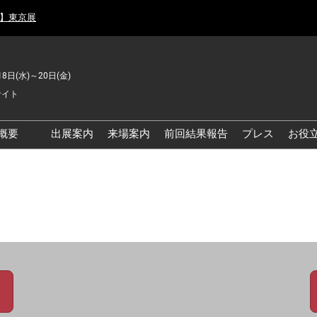
月】東京展
18日(水)～20日(金)
サイト
概要
出展案内
来場案内
前回結果報告
プレス
お役
品工場の自動化・DX展 東
品安全・衛生イノベーシ
ン展
の資源循環・環境対応フ
ア
品工場の安全対策・環境
善フェア