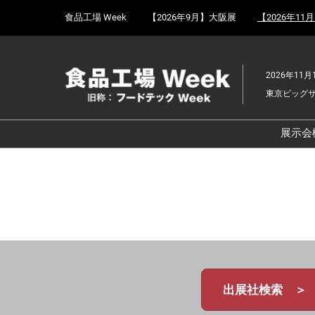
Press
ス
食品工場 Week
【2026年9月】大阪展
【2026年11
Escape
キ
to
ッ
close
プ
the
2026年11月
し
menu.
東京ビッグ
て
進
む
展示会
食
京
食
ョ
食
ェ
食
出展社検索 ＞
改