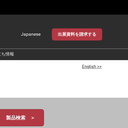
Japanese
出展資料を請求する
Japanese
English
立ち情報
English >>
製品検索 ＞