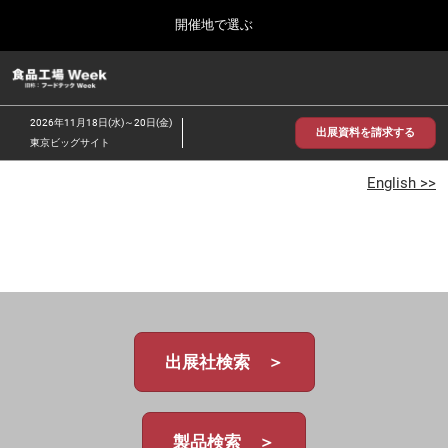
Press
ス
開催地で選ぶ
Escape
キ
to
ッ
close
食品工場 Week
グ
プ
the
ロ
2026年09月30日
し
ー
menu.
インテックス大阪/INTEX Osaka
2026年11月18日(水)～20日(金)
バ
出展資料を請求する
て
東京ビッグサイト
ル
進
ナ
【2026年9月】大阪展
ビ
English >>
む
2026年09月30日
ゲ
インテックス大阪 / INTEX Osaka, Japan
ー
シ
ョ
【2026年11月】東京展
ン
2026年11月18日
を
東京ビッグサイト/Tokyo Big Sight
折
り
た
出展社検索 ＞
た
む
製品検索 ＞