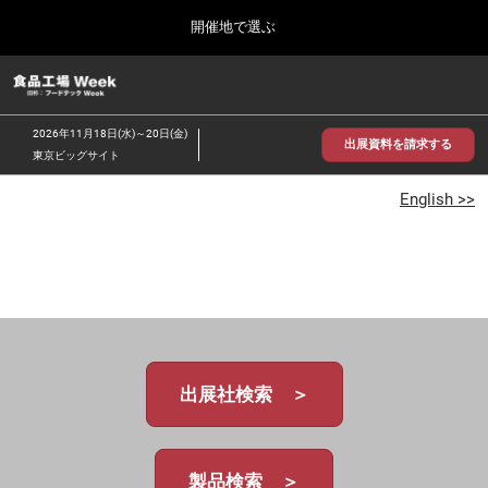
Press
ス
開催地で選ぶ
Escape
キ
to
ッ
close
食品工場 Week
グ
プ
the
ロ
2026年09月30日
し
ー
menu.
インテックス大阪/INTEX Osaka
2026年11月18日(水)～20日(金)
バ
出展資料を請求する
て
東京ビッグサイト
ル
進
ナ
【2026年9月】大阪展
ビ
English >>
む
2026年09月30日
ゲ
インテックス大阪 / INTEX Osaka, Japan
ー
シ
ョ
【2026年11月】東京展
ン
2026年11月18日
を
東京ビッグサイト/Tokyo Big Sight
折
り
た
出展社検索 ＞
た
む
製品検索 ＞