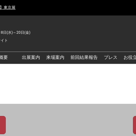
月】東京展
18日(水)～20日(金)
サイト
概要
出展案内
来場案内
前回結果報告
プレス
お役
品工場の自動化・DX展 東
品安全・衛生イノベーシ
ン展
の資源循環・環境対応フ
ア
品工場の安全対策・環境
善フェア