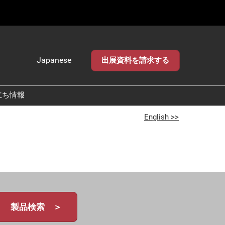
Japanese
出展資料を請求する
Japanese
English
立ち情報
English >>
製品検索 ＞