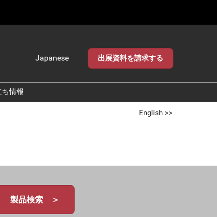
Japanese
出展資料を請求する
Japanese
English
立ち情報
English >>
製品検索 ＞