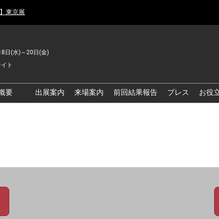
月】東京展
18日(水)～20日(金)
サイト
概要
出展案内
来場案内
前回結果報告
プレス
お役
品工場の自動化・DX展 東
品安全・衛生イノベーシ
ン展
の資源循環・環境対応フ
ア
品工場の安全対策・環境
善フェア