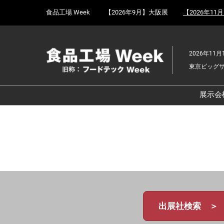
Press
ス
食品工場 Week
【2026年9月】大阪展
【2026年11
Escape
キ
to
ッ
close
プ
the
2026年11月
し
menu.
東京ビッグ
て
進
む
展示会
食
京
食
ョ
食
ェ
食
出展社検索 ＞
改