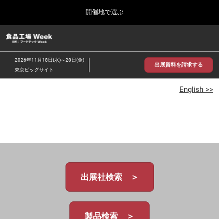
Press
ス
開催地で選ぶ
Escape
キ
to
ッ
close
食品工場 Week
グ
プ
the
ロ
2026年09月30日
し
ー
menu.
インテックス大阪/INTEX Osaka
2026年11月18日(水)～20日(金)
バ
出展資料を請求する
て
東京ビッグサイト
ル
進
ナ
【2026年9月】大阪展
ビ
English >>
む
2026年09月30日
ゲ
インテックス大阪 / INTEX Osaka, Japan
ー
シ
ョ
【2026年11月】東京展
ン
2026年11月18日
を
東京ビッグサイト/Tokyo Big Sight
折
り
た
出展社検索 ＞
た
む
製品検索 ＞