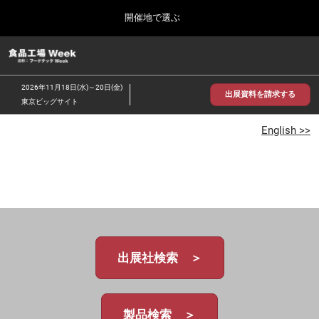
Press
ス
開催地で選ぶ
Escape
キ
to
ッ
close
食品工場 Week
グ
プ
the
ロ
2026年09月30日
し
ー
menu.
インテックス大阪/INTEX Osaka
2026年11月18日(水)～20日(金)
バ
出展資料を請求する
て
東京ビッグサイト
ル
進
ナ
【2026年9月】大阪展
ビ
English >>
む
2026年09月30日
ゲ
インテックス大阪 / INTEX Osaka, Japan
ー
シ
ョ
【2026年11月】東京展
ン
2026年11月18日
を
東京ビッグサイト/Tokyo Big Sight
折
り
た
出展社検索 ＞
た
む
製品検索 ＞