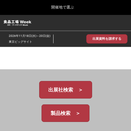
Press
ス
開催地で選ぶ
Escape
キ
to
ッ
close
食品工場 Week
グ
プ
the
ロ
2026年09月30日
し
ー
menu.
インテックス大阪/INTEX Osaka
2026年11月18日(水)～20日(金)
バ
出展資料を請求する
て
東京ビッグサイト
ル
進
ナ
【2026年9月】大阪展
ビ
む
2026年09月30日
ゲ
インテックス大阪 / INTEX Osaka, Japan
ー
シ
ョ
【2026年11月】東京展
ン
2026年11月18日
を
東京ビッグサイト/Tokyo Big Sight
出展社検索 ＞
折
り
た
た
む
製品検索 ＞