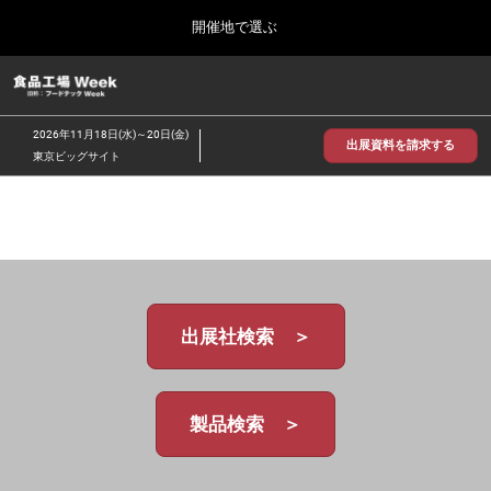
Press
ス
開催地で選ぶ
Escape
キ
to
ッ
close
食品工場 Week
グ
プ
the
ロ
2026年09月30日
し
ー
menu.
インテックス大阪/INTEX Osaka
2026年11月18日(水)～20日(金)
バ
出展資料を請求する
て
東京ビッグサイト
ル
進
ナ
【2026年9月】大阪展
ビ
む
2026年09月30日
ゲ
インテックス大阪 / INTEX Osaka, Japan
ー
シ
ョ
【2026年11月】東京展
ン
2026年11月18日
を
東京ビッグサイト/Tokyo Big Sight
出展社検索 ＞
折
り
た
た
む
製品検索 ＞