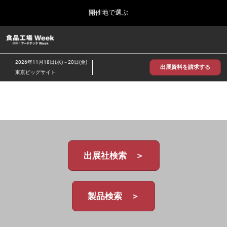
Press
ス
開催地で選ぶ
Escape
キ
to
ッ
close
食品工場 Week
グ
プ
the
ロ
2026年09月30日
し
ー
menu.
インテックス大阪/INTEX Osaka
2026年11月18日(水)～20日(金)
バ
出展資料を請求する
て
東京ビッグサイト
ル
進
ナ
【2026年9月】大阪展
ビ
む
2026年09月30日
ゲ
インテックス大阪 / INTEX Osaka, Japan
ー
シ
ョ
【2026年11月】東京展
ン
2026年11月18日
を
東京ビッグサイト/Tokyo Big Sight
出展社検索 ＞
折
り
た
た
む
製品検索 ＞