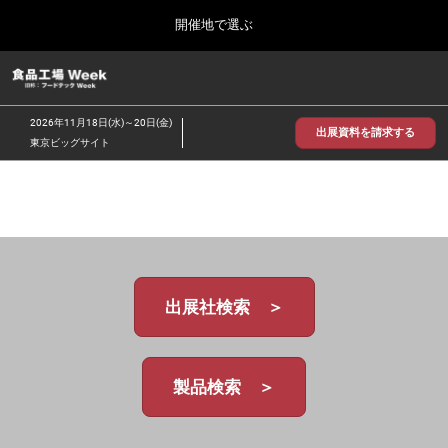
Press
ス
開催地で選ぶ
Escape
キ
to
ッ
close
食品工場 Week
グ
プ
the
ロ
2026年09月30日
し
ー
menu.
インテックス大阪/INTEX Osaka
2026年11月18日(水)～20日(金)
バ
出展資料を請求する
て
東京ビッグサイト
ル
進
ナ
【2026年9月】大阪展
ビ
む
2026年09月30日
ゲ
インテックス大阪 / INTEX Osaka, Japan
ー
シ
ョ
【2026年11月】東京展
ン
2026年11月18日
を
東京ビッグサイト/Tokyo Big Sight
出展社検索 ＞
折
り
た
た
む
製品検索 ＞