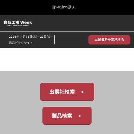
Press
ス
開催地で選ぶ
Escape
キ
to
ッ
close
食品工場 Week
グ
プ
the
ロ
2026年09月30日
し
ー
menu.
インテックス大阪/INTEX Osaka
2026年11月18日(水)～20日(金)
バ
出展資料を請求する
て
東京ビッグサイト
ル
進
ナ
【2026年9月】大阪展
ビ
む
2026年09月30日
ゲ
インテックス大阪 / INTEX Osaka, Japan
ー
シ
ョ
【2026年11月】東京展
ン
2026年11月18日
を
東京ビッグサイト/Tokyo Big Sight
出展社検索 ＞
折
り
た
た
む
製品検索 ＞