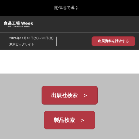
Press
ス
開催地で選ぶ
Escape
キ
to
ッ
close
食品工場 Week
グ
プ
the
ロ
2026年09月30日
し
ー
menu.
インテックス大阪/INTEX Osaka
2026年11月18日(水)～20日(金)
バ
出展資料を請求する
て
東京ビッグサイト
ル
進
ナ
【2026年9月】大阪展
ビ
む
2026年09月30日
ゲ
インテックス大阪 / INTEX Osaka, Japan
ー
シ
ョ
【2026年11月】東京展
ン
2026年11月18日
を
東京ビッグサイト/Tokyo Big Sight
出展社検索 ＞
折
り
た
た
む
製品検索 ＞