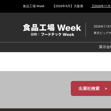
Press
ス
食品工場 Week
【2026年9月】大阪展
【2026年11
Escape
キ
to
ッ
close
プ
the
2026年11月
し
menu.
東京ビッグ
て
進
む
展示会
食
京
食
ョ
食
出展社検索 ＞
ェ
食
改