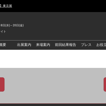
月】東京展
18日(水)～20日(金)
サイト
概要
出展案内
来場案内
前回結果報告
プレス
お役
品工場の自動化・DX展 東
品安全・衛生イノベーシ
ン展
の資源循環・環境対応フ
ア
品工場の安全対策・環境
善フェア