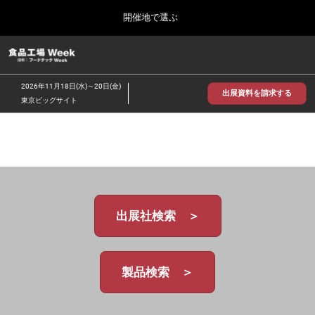
Press
ス
開催地で選ぶ
Escape
キ
to
ッ
close
食品工場 Week
グ
プ
the
ロ
2026年09月30日
し
ー
menu.
インテックス大阪/INTEX Osaka
2026年11月18日(水)～20日(金)
バ
出展資料を請求する
て
東京ビッグサイト
ル
進
ナ
【2026年9月】大阪展
ビ
む
2026年09月30日
ゲ
インテックス大阪 / INTEX Osaka, Japan
ー
シ
ョ
【2026年11月】東京展
ン
2026年11月18日
を
東京ビッグサイト/Tokyo Big Sight
出展社検索 ＞
折
り
た
た
む
製品検索 ＞