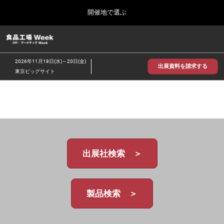
Press
ス
開催地で選ぶ
Escape
キ
to
ッ
close
食品工場 Week
グ
プ
the
ロ
2026年09月30日
し
ー
menu.
インテックス大阪/INTEX Osaka
2026年11月18日(水)～20日(金)
バ
出展資料を請求する
て
東京ビッグサイト
ル
進
ナ
【2026年9月】大阪展
ビ
む
2026年09月30日
ゲ
インテックス大阪 / INTEX Osaka, Japan
ー
シ
ョ
【2026年11月】東京展
ン
2026年11月18日
を
東京ビッグサイト/Tokyo Big Sight
出展社検索 ＞
折
り
た
た
む
製品検索 ＞