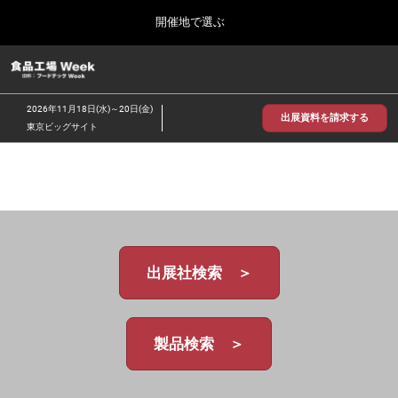
Press
ス
開催地で選ぶ
Escape
キ
to
ッ
close
食品工場 Week
グ
プ
the
ロ
2026年09月30日
し
ー
menu.
インテックス大阪/INTEX Osaka
2026年11月18日(水)～20日(金)
バ
出展資料を請求する
て
東京ビッグサイト
ル
進
ナ
【2026年9月】大阪展
ビ
む
2026年09月30日
ゲ
インテックス大阪 / INTEX Osaka, Japan
ー
シ
ョ
【2026年11月】東京展
ン
2026年11月18日
を
東京ビッグサイト/Tokyo Big Sight
出展社検索 ＞
折
り
た
た
む
製品検索 ＞