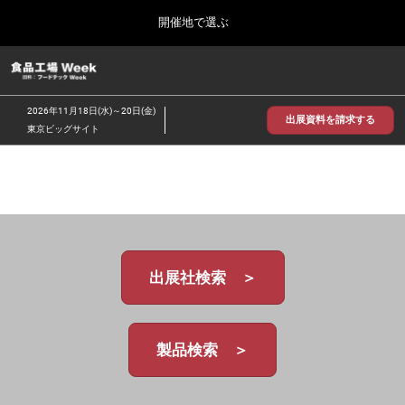
Press
ス
開催地で選ぶ
Escape
キ
to
ッ
close
食品工場 Week
グ
プ
the
ロ
2026年09月30日
し
ー
menu.
インテックス大阪/INTEX Osaka
2026年11月18日(水)～20日(金)
バ
出展資料を請求する
て
東京ビッグサイト
ル
進
ナ
【2026年9月】大阪展
ビ
む
2026年09月30日
ゲ
インテックス大阪 / INTEX Osaka, Japan
ー
シ
ョ
【2026年11月】東京展
ン
2026年11月18日
を
東京ビッグサイト/Tokyo Big Sight
出展社検索 ＞
折
り
た
た
む
製品検索 ＞