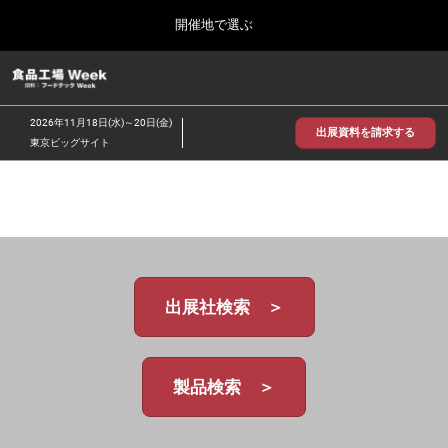
Press
ス
開催地で選ぶ
Escape
キ
to
ッ
close
食品工場 Week
グ
プ
the
ロ
2026年09月30日
し
ー
menu.
インテックス大阪/INTEX Osaka
2026年11月18日(水)～20日(金)
バ
出展資料を請求する
て
東京ビッグサイト
ル
進
ナ
【2026年9月】大阪展
ビ
む
2026年09月30日
ゲ
インテックス大阪 / INTEX Osaka, Japan
ー
シ
ョ
【2026年11月】東京展
ン
2026年11月18日
を
東京ビッグサイト/Tokyo Big Sight
出展社検索 ＞
折
り
た
た
む
製品検索 ＞