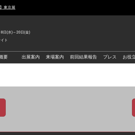
月】東京展
18日(水)～20日(金)
サイト
概要
出展案内
来場案内
前回結果報告
プレス
お役
品工場の自動化・DX展 東
品安全・衛生イノベーシ
ン展
の資源循環・環境対応フ
ア
品工場の安全対策・環境
善フェア