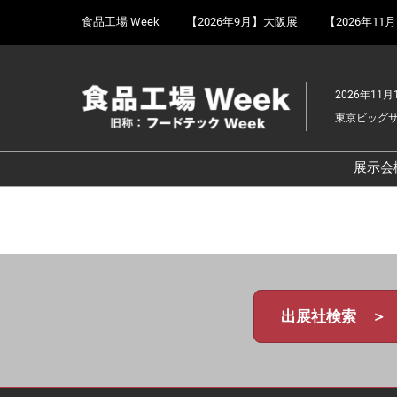
Press
ス
食品工場 Week
【2026年9月】大阪展
【2026年11
Escape
キ
to
ッ
close
プ
the
2026年11月
し
menu.
東京ビッグ
て
進
む
展示会
食
京
食
ョ
食
出展社検索 ＞
ェ
食
改