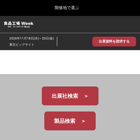
Press
ス
開催地で選ぶ
Escape
キ
to
ッ
close
食品工場 Week
グ
プ
the
ロ
2026年09月30日
し
ー
menu.
インテックス大阪/INTEX Osaka
2026年11月18日(水)～20日(金)
バ
出展資料を請求する
て
東京ビッグサイト
ル
進
ナ
【2026年9月】大阪展
ビ
む
2026年09月30日
ゲ
インテックス大阪 / INTEX Osaka, Japan
ー
シ
ョ
【2026年11月】東京展
ン
2026年11月18日
を
東京ビッグサイト/Tokyo Big Sight
出展社検索 ＞
折
り
た
た
む
製品検索 ＞