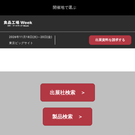
Press
ス
開催地で選ぶ
Escape
キ
to
ッ
close
食品工場 Week
グ
プ
the
ロ
2026年09月30日
し
ー
menu.
インテックス大阪/INTEX Osaka
2026年11月18日(水)～20日(金)
バ
出展資料を請求する
て
東京ビッグサイト
ル
進
ナ
【2026年9月】大阪展
ビ
む
2026年09月30日
ゲ
インテックス大阪 / INTEX Osaka, Japan
ー
シ
ョ
【2026年11月】東京展
ン
2026年11月18日
を
東京ビッグサイト/Tokyo Big Sight
出展社検索 ＞
折
り
た
た
む
製品検索 ＞