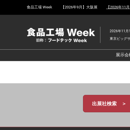
Press
ス
食品工場 Week
【2026年9月】大阪展
【2026年11
Escape
キ
to
ッ
close
プ
the
2026年11月
し
menu.
東京ビッグ
て
進
む
展示会
食
京
食
ョ
食
出展社検索 ＞
ェ
食
改