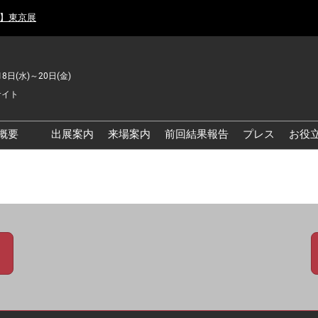
月】東京展
18日(水)～20日(金)
サイト
概要
出展案内
来場案内
前回結果報告
プレス
お役
品工場の自動化・DX展 東
品安全・衛生イノベーシ
ン展
の資源循環・環境対応フ
ア
品工場の安全対策・環境
善フェア