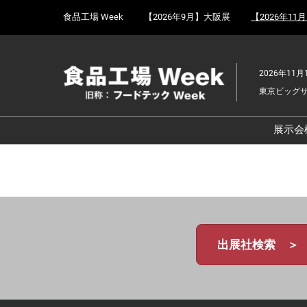
Press
ス
食品工場 Week
【2026年9月】大阪展
【2026年11
Escape
キ
to
ッ
close
プ
the
2026年11月
し
menu.
東京ビッグ
て
進
む
展示会
食
京
食
ョ
食
出展社検索 ＞
ェ
食
改