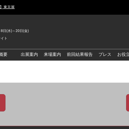
月】東京展
18日(水)～20日(金)
サイト
概要
出展案内
来場案内
前回結果報告
プレス
お役
品工場の自動化・DX展 東
品安全・衛生イノベーシ
ン展
の資源循環・環境対応フ
ア
品工場の安全対策・環境
善フェア