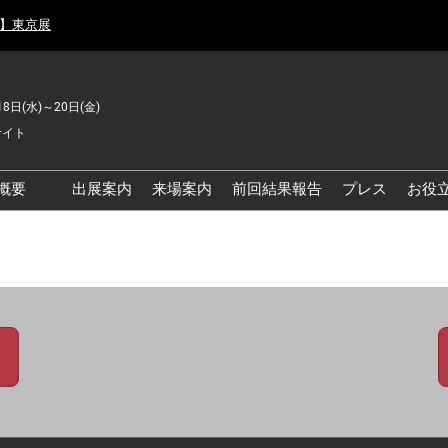
月】東京展
18日(水)～20日(金)
サイト
概要
出展案内
来場案内
前回結果報告
プレス
お役
品工場の自動化・DX展 東
品安全・衛生イノベーシ
ン展
の資源循環・環境対応フ
ア
品工場の安全対策・環境
善フェア