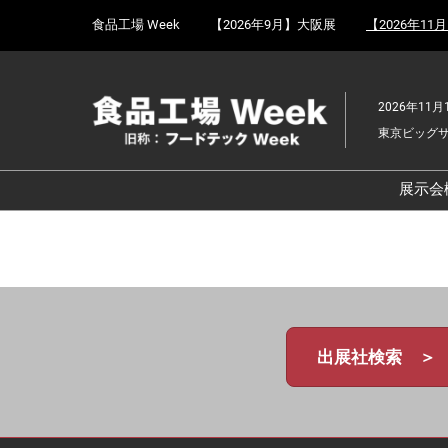
Press
ス
食品工場 Week
【2026年9月】大阪展
【2026年11
Escape
キ
to
ッ
close
プ
the
2026年11月
し
menu.
東京ビッグ
て
進
む
展示会
食
京
食
ョ
食
出展社検索 ＞
ェ
食
改