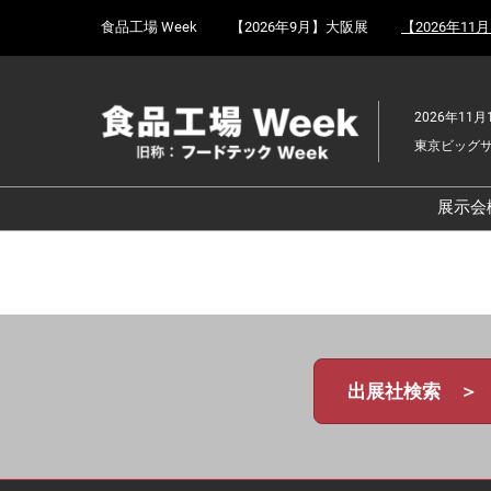
Press
ス
食品工場 Week
【2026年9月】大阪展
【2026年11
Escape
キ
to
ッ
close
プ
the
2026年11月
し
menu.
東京ビッグ
て
進
む
展示会
食
京
食
ョ
食
出展社検索 ＞
ェ
食
改