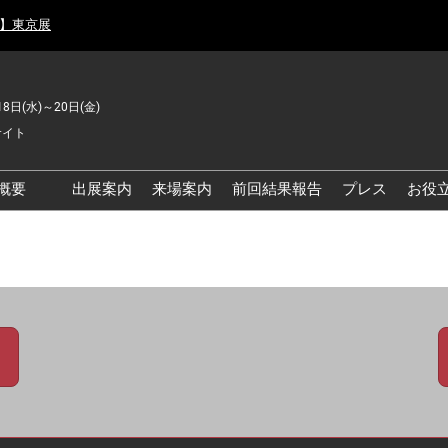
月】東京展
18日(水)～20日(金)
サイト
概要
出展案内
来場案内
前回結果報告
プレス
お役
品工場の自動化・DX展 東
品安全・衛生イノベーシ
ン展
の資源循環・環境対応フ
ア
品工場の安全対策・環境
善フェア