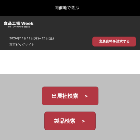
Press
ス
開催地で選ぶ
Escape
キ
to
ッ
close
食品工場 Week
グ
プ
the
ロ
2026年09月30日
し
ー
menu.
インテックス大阪/INTEX Osaka
2026年11月18日(水)～20日(金)
バ
出展資料を請求する
て
東京ビッグサイト
ル
進
ナ
【2026年9月】大阪展
ビ
む
2026年09月30日
ゲ
インテックス大阪 / INTEX Osaka, Japan
ー
シ
ョ
【2026年11月】東京展
ン
2026年11月18日
を
東京ビッグサイト/Tokyo Big Sight
出展社検索 ＞
折
り
た
た
む
製品検索 ＞