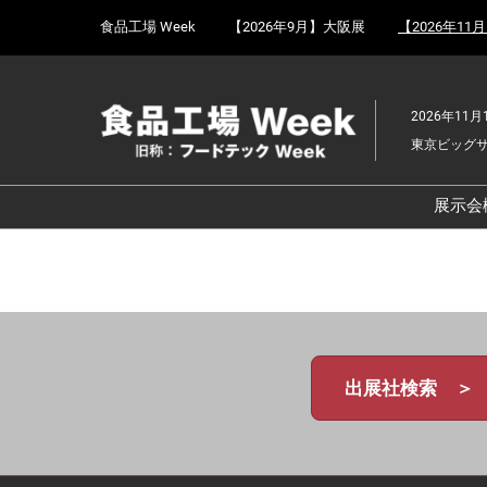
Press
ス
食品工場 Week
【2026年9月】大阪展
【2026年11
Escape
キ
to
ッ
close
プ
the
2026年11月
し
menu.
東京ビッグ
て
進
む
展示会
食
京
食
ョ
食
出展社検索 ＞
ェ
食
改