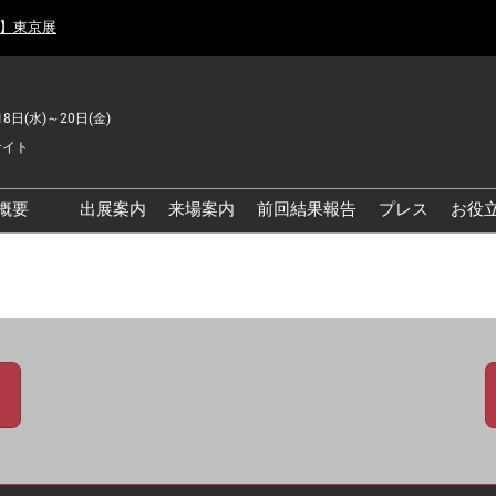
月】東京展
18日(水)～20日(金)
サイト
概要
出展案内
来場案内
前回結果報告
プレス
お役
品工場の自動化・DX展 東
品安全・衛生イノベーシ
ン展
の資源循環・環境対応フ
ア
品工場の安全対策・環境
善フェア