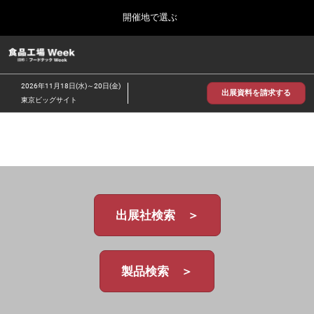
Press
ス
開催地で選ぶ
Escape
キ
to
ッ
close
食品工場 Week
グ
プ
the
ロ
2026年09月30日
し
ー
menu.
インテックス大阪/INTEX Osaka
2026年11月18日(水)～20日(金)
バ
出展資料を請求する
て
東京ビッグサイト
ル
進
ナ
【2026年9月】大阪展
ビ
む
2026年09月30日
ゲ
インテックス大阪 / INTEX Osaka, Japan
ー
シ
ョ
【2026年11月】東京展
ン
2026年11月18日
を
東京ビッグサイト/Tokyo Big Sight
出展社検索 ＞
折
り
た
た
む
製品検索 ＞