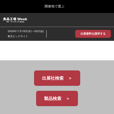
Press
ス
開催地で選ぶ
Escape
キ
to
ッ
close
食品工場 Week
グ
プ
the
ロ
2026年09月30日
し
ー
menu.
インテックス大阪/INTEX Osaka
2026年11月18日(水)～20日(金)
バ
出展資料を請求する
て
東京ビッグサイト
ル
進
ナ
【2026年9月】大阪展
ビ
む
2026年09月30日
ゲ
インテックス大阪 / INTEX Osaka, Japan
ー
シ
ョ
【2026年11月】東京展
ン
2026年11月18日
を
東京ビッグサイト/Tokyo Big Sight
出展社検索 ＞
折
り
た
た
む
製品検索 ＞