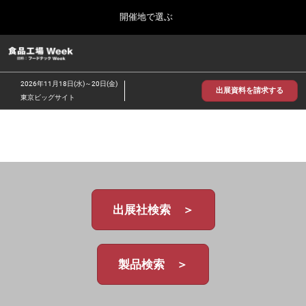
Press
ス
開催地で選ぶ
Escape
キ
to
ッ
close
食品工場 Week
グ
プ
the
ロ
2026年09月30日
し
ー
menu.
インテックス大阪/INTEX Osaka
2026年11月18日(水)～20日(金)
バ
出展資料を請求する
て
東京ビッグサイト
ル
進
ナ
【2026年9月】大阪展
ビ
む
2026年09月30日
ゲ
インテックス大阪 / INTEX Osaka, Japan
ー
シ
ョ
【2026年11月】東京展
ン
2026年11月18日
を
東京ビッグサイト/Tokyo Big Sight
出展社検索 ＞
折
り
た
た
む
製品検索 ＞