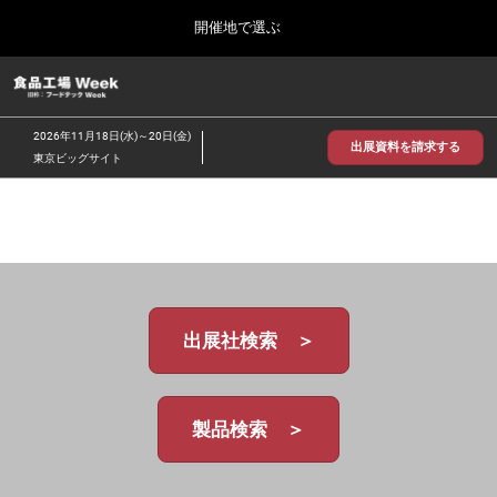
Press
ス
開催地で選ぶ
Escape
キ
to
ッ
close
食品工場 Week
グ
プ
the
ロ
2026年09月30日
し
ー
menu.
インテックス大阪/INTEX Osaka
2026年11月18日(水)～20日(金)
バ
出展資料を請求する
て
東京ビッグサイト
ル
進
ナ
【2026年9月】大阪展
ビ
む
2026年09月30日
ゲ
インテックス大阪 / INTEX Osaka, Japan
ー
シ
ョ
【2026年11月】東京展
ン
2026年11月18日
を
東京ビッグサイト/Tokyo Big Sight
出展社検索 ＞
折
り
た
た
む
製品検索 ＞