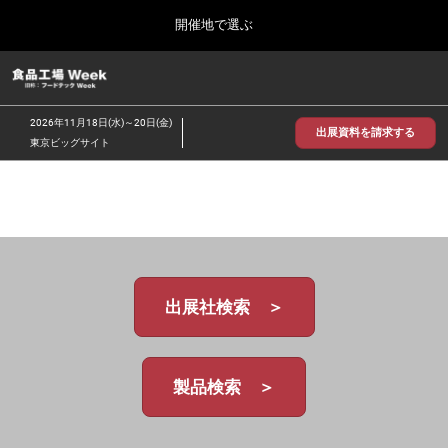
Press
ス
開催地で選ぶ
Escape
キ
to
ッ
close
食品工場 Week
グ
プ
the
ロ
2026年09月30日
し
ー
menu.
インテックス大阪/INTEX Osaka
2026年11月18日(水)～20日(金)
バ
出展資料を請求する
て
東京ビッグサイト
ル
進
ナ
【2026年9月】大阪展
ビ
む
2026年09月30日
ゲ
インテックス大阪 / INTEX Osaka, Japan
ー
シ
ョ
【2026年11月】東京展
ン
2026年11月18日
を
東京ビッグサイト/Tokyo Big Sight
出展社検索 ＞
折
り
た
た
む
製品検索 ＞