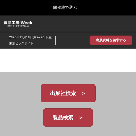
Press
ス
開催地で選ぶ
Escape
キ
to
ッ
close
食品工場 Week
グ
プ
the
ロ
2026年09月30日
し
ー
menu.
インテックス大阪/INTEX Osaka
2026年11月18日(水)～20日(金)
バ
出展資料を請求する
て
東京ビッグサイト
ル
進
ナ
【2026年9月】大阪展
ビ
む
2026年09月30日
ゲ
インテックス大阪 / INTEX Osaka, Japan
ー
シ
ョ
【2026年11月】東京展
ン
2026年11月18日
を
東京ビッグサイト/Tokyo Big Sight
出展社検索 ＞
折
り
た
た
む
製品検索 ＞